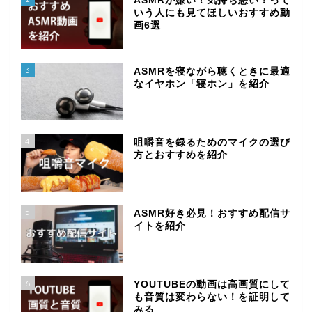
ASMRが嫌い！気持ち悪い！って
いう人にも見てほしいおすすめ動
画6選
3
ASMRを寝ながら聴くときに最適
なイヤホン「寝ホン」を紹介
4
咀嚼音を録るためのマイクの選び
方とおすすめを紹介
5
ASMR好き必見！おすすめ配信サ
イトを紹介
6
YOUTUBEの動画は高画質にして
も音質は変わらない！を証明して
みる